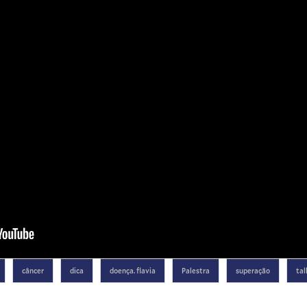
câncer
dica
doença. flavia
Palestra
superação
tal