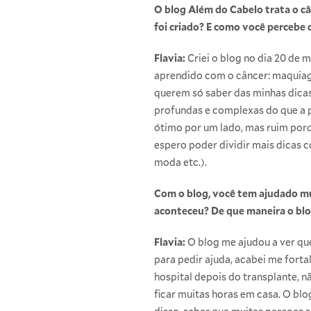
O blog Além do Cabelo trata o c
foi criado? E como você percebe 
Flavia:
Criei o blog no dia 20 de m
aprendido com o câncer: maquiage
querem só saber das minhas dicas
profundas e complexas do que a p
ótimo por um lado, mas ruim porqu
espero poder dividir mais dicas c
moda etc.).
Com o blog, você tem ajudado mu
aconteceu? De que maneira o bl
Flavia:
O blog me ajudou a ver qu
para pedir ajuda, acabei me fort
hospital depois do transplante, n
ficar muitas horas em casa. O bl