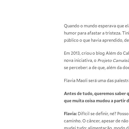
Quando o mundo esperava que ela
humor para afastar a tristeza. Tin
público o que havia aprendido, de
Em 2013, criou o blog
Além do Ca
nova iniciativa, o
Projeto Camaleã
se perceber: a de que, além da doe
Flavia Maoli será uma das palest
Antes de tudo, queremos saber q
que muita coisa mudou a partir da
Flavia:
Difícil se definir, né? Po
caminho. O câncer, apesar de não
mudei tudo: alimentação, modo de