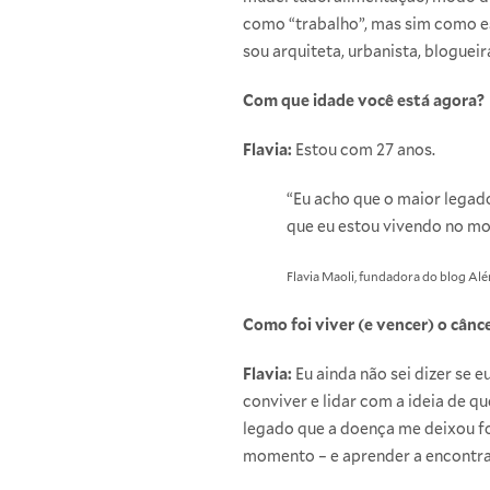
como “trabalho”, mas sim como est
sou arquiteta, urbanista, blogueira
Com que idade você está agora?
Flavia:
Estou com 27 anos.
“Eu acho que o maior legado
que eu estou vivendo no mo
Flavia Maoli, fundadora do blog Al
Como foi viver (e vencer) o cânc
Flavia:
Eu ainda não sei dizer se e
conviver e lidar com a ideia de q
legado que a doença me deixou foi
momento – e aprender a encontra