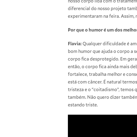
nosso corpo lida com o tratament
diferencial do nosso projeto tam
experimentaram na feira. Assim, 
Por que o humor é um dos melho
Flavia:
Qualquer dificuldade é ame
bom humor que ajuda o corpo a se
corpo fica desprotegido. Em geral,
então, o corpo fica ainda mais de
fortalece, trabalha melhor e co
está com câncer. É natural termos 
tristeza e o “coitadismo”, temos 
também. Não quero dizer também 
estando triste.