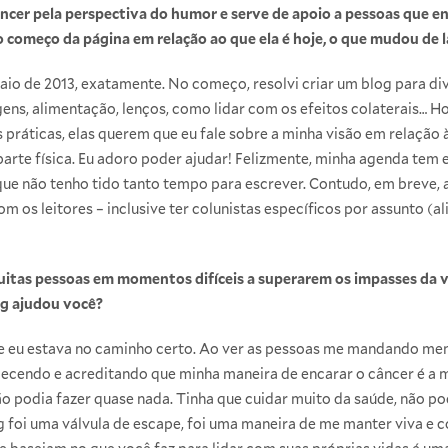
âncer pela perspectiva do humor e serve de apoio a pessoas que 
o começo da página em relação ao que ela é hoje, o que mudou de l
aio de 2013, exatamente. No começo, resolvi criar um blog para div
ns, alimentação, lenços, como lidar com os efeitos colaterais… Ho
 práticas, elas querem que eu fale sobre a minha visão em relação
arte física. Eu adoro poder ajudar! Felizmente, minha agenda tem
e não tenho tido tanto tempo para escrever. Contudo, em breve, as
om os leitores – inclusive ter colunistas específicos por assunto 
itas pessoas em momentos difíceis a superarem os impasses da vi
og ajudou você?
e eu estava no caminho certo. Ao ver as pessoas me mandando men
alecendo e acreditando que minha maneira de encarar o câncer é a 
ão podia fazer quase nada. Tinha que cuidar muito da saúde, não pod
og foi uma válvula de escape, foi uma maneira de me manter viva 