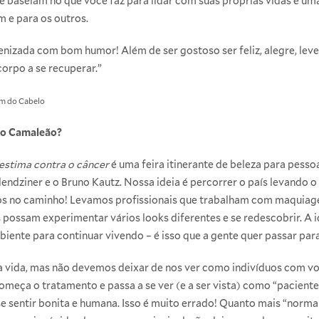
se baseiam no que você faz para lidar com suas próprias vidas é um
m e para os outros.
nizada com bom humor! Além de ser gostoso ser feliz, alegre, leve
orpo a se recuperar.”
ém do Cabelo
to Camaleão?
estima contra o câncer
é uma feira itinerante de beleza para pesso
ndziner e o Bruno Kautz. Nossa ideia é percorrer o país levando o
no caminho! Levamos profissionais que trabalham com maquiagem
 possam experimentar vários looks diferentes e se redescobrir. A i
ente para continuar vivendo – é isso que a gente quer passar para
da vida, mas não devemos deixar de nos ver como indivíduos com vo
começa o tratamento e passa a se ver (e a ser vista) como “paciente
e sentir bonita e humana. Isso é muito errado! Quanto mais “norma