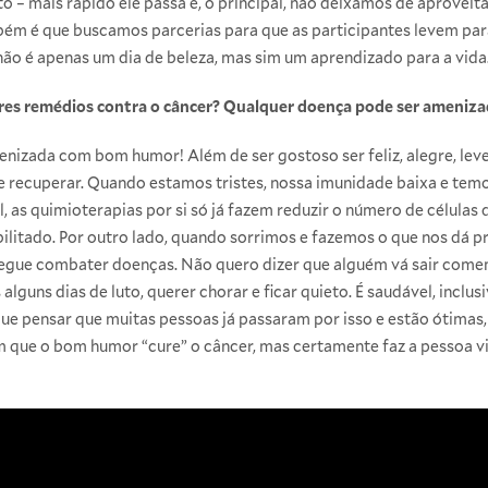
o – mais rápido ele passa e, o principal, não deixamos de aprove
bém é que buscamos parcerias para que as participantes levem par
não é apenas um dia de beleza, mas sim um aprendizado para a vida
res remédios contra o câncer? Qualquer doença pode ser ameniza
nizada com bom humor! Além de ser gostoso ser feliz, alegre, leve
 recuperar. Quando estamos tristes, nossa imunidade baixa e tem
 as quimioterapias por si só já fazem reduzir o número de células de
bilitado. Por outro lado, quando sorrimos e fazemos o que nos dá pr
nsegue combater doenças. Não quero dizer que alguém vá sair co
alguns dias de luto, querer chorar e ficar quieto. É saudável, incl
que pensar que muitas pessoas já passaram por isso e estão ótimas
que o bom humor “cure” o câncer, mas certamente faz a pessoa vi