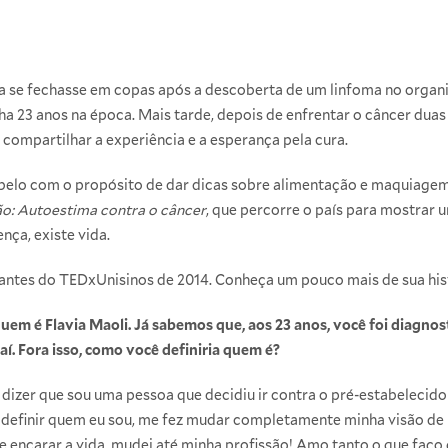
 se fechasse em copas após a descoberta de um linfoma no organ
ha 23 anos na época. Mais tarde, depois de enfrentar o câncer duas 
 compartilhar a experiência e a esperança pela cura.
belo
com o propósito de dar dicas sobre alimentação e maquiagem.
o: Autoestima contra o câncer
, que percorre o país para mostrar
nça, existe vida.
rantes do
TEDxUnisinos
de 2014. Conheça um pouco mais de sua hist
uem é Flavia Maoli. Já sabemos que, aos 23 anos, você foi diagno
í. Fora isso, como você definiria quem é?
sso dizer que sou uma pessoa que decidiu ir contra o pré-estabeleci
 definir quem eu sou, me fez mudar completamente minha visão de
 encarar a vida, mudei até minha profissão! Amo tanto o que faço