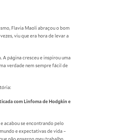
ismo, Flavia Maoli abraçou o bom
vezes, viu que era hora de levar a
 A página cresceu e inspirou uma
 uma verdade nem sempre fácil de
ória:
sticada com Linfoma de Hodgkin e
do e acabou se encontrando pelo
 mundo e expectativas de vida –
 que não enxergo meu trabalho