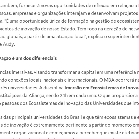
 também, fornecerá novas oportunidades de reflexão em relação a f
ssoas, empresas e organizações interajam e desenvolvam projeto
a. “É uma oportunidade única de formação na gestão de ecossistem
bientes de inovação de nosso Estado. Tem foco na geração de netw
o globais, a partir de uma atuação local”, explica o superintenden
e Audy.
ação é um dos diferenciais
ncias imersivas, visando transformar a capital em uma referência 
o conexões locais, nacionais e internacionais. O MBA ocorrerá na
rês universidades. A disciplina
Imersão em Ecossistemas de Inova
instituições da Aliança, sendo 24h em cada uma. O que proporciona 
 pessoas dos Ecossistemas de Inovação das Universidades que int
ês das principais universidades do Brasil e que têm ecossistemas 
as de inovação é extremamente pertinente a partir do momento 
amente organizacional e começamos a perceber que existe efetiv