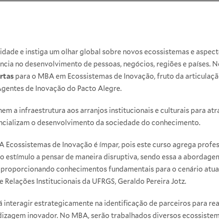
idade e instiga um olhar global sobre novos ecossistemas e aspec
encia no desenvolvimento de pessoas, negócios, regiões e países. N
ertas
para o MBA em Ecossistemas de Inovação, fruto da articulaçã
Agentes de Inovação do Pacto Alegre.
m a infraestrutura aos arranjos institucionais e culturais para at
encializam o desenvolvimento da sociedade do conhecimento.
A Ecossistemas de Inovação é ímpar, pois este curso agrega profe
o o estímulo a pensar de maneira disruptiva, sendo essa a aborda
proporcionando conhecimentos fundamentais para o cenário atual 
e Relações Institucionais da UFRGS, Geraldo Pereira Jotz.
 interagir estrategicamente na identificação de parceiros para rea
zagem inovador. No MBA, serão trabalhados diversos ecossistema