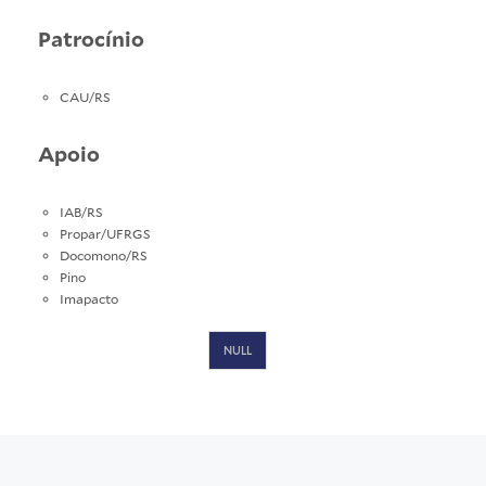
Patrocínio
CAU/RS
Apoio
IAB/RS
Propar/UFRGS
Docomono/RS
Pino
Imapacto
NULL