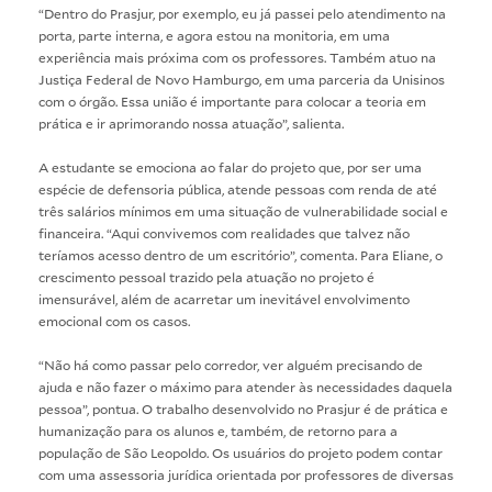
“Dentro do Prasjur, por exemplo, eu já passei pelo atendimento na
porta, parte interna, e agora estou na monitoria, em uma
experiência mais próxima com os professores. Também atuo na
Justiça Federal de Novo Hamburgo, em uma parceria da Unisinos
com o órgão. Essa união é importante para colocar a teoria em
prática e ir aprimorando nossa atuação”, salienta.
A estudante se emociona ao falar do projeto que, por ser uma
espécie de defensoria pública, atende pessoas com renda de até
três salários mínimos em uma situação de vulnerabilidade social e
financeira. “Aqui convivemos com realidades que talvez não
teríamos acesso dentro de um escritório”, comenta. Para Eliane, o
crescimento pessoal trazido pela atuação no projeto é
imensurável, além de acarretar um inevitável envolvimento
emocional com os casos.
“Não há como passar pelo corredor, ver alguém precisando de
ajuda e não fazer o máximo para atender às necessidades daquela
pessoa”, pontua. O trabalho desenvolvido no Prasjur é de prática e
humanização para os alunos e, também, de retorno para a
população de São Leopoldo. Os usuários do projeto podem contar
com uma assessoria jurídica orientada por professores de diversas