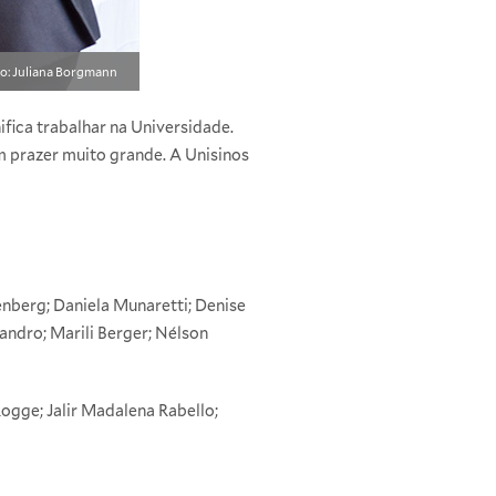
o: Juliana Borgmann
ifica trabalhar na Universidade.
m prazer muito grande. A Unisinos
enberg; Daniela Munaretti; Denise
landro; Marili Berger; Nélson
ogge; Jalir Madalena Rabello;