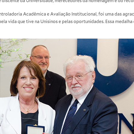
 e discente da Universidade, merecedores da homenagem e do rec
ntroladoria Acadêmica e Avaliação Institucional, foi uma das agra
la vida que tive na Unisinos e pelas oportunidades. Essa medalha