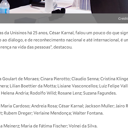
Crédit
as da Unisinos há 25 anos, César Karnal, falou um pouco do que sign
 ao diálogo, e de reconhecimento nacional e até internacional, é u
ferença na vida das pessoas”, destacou.
a Goulart de Moraes; Cinara Pierotto; Claudio Senna; Cristina Kling
nera; Lilian Boettier da Motta; Lisiane Vasconcellos; Luiz Felipe Val
a Helena Andria; Rodolfo Wild; Rosane Lenz; Suzana Fagundes.
Maria Cardoso; Andreia Rosa; César Karnal; Jackson Muller; Jairo R
dt; Rubem Dreger; Verlaine Mendonça; Walter Fontana.
a Meinerz; Maria de Fátima Fischer; Volnei da Silva.