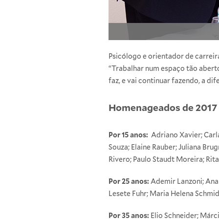
Psicólogo e orientador de carreir
“Trabalhar num espaço tão aberto
faz, e vai continuar fazendo, a di
Homenageados de 2017
Por 15 anos:
Adriano Xavier; Carl
Souza; Elaine Rauber; Juliana Brug
Rivero; Paulo Staudt Moreira; Rit
Por 25 anos:
Ademir Lanzoni; Ana 
Lesete Fuhr; Maria Helena Schmi
Por 35 anos:
Elio Schneider; Márci