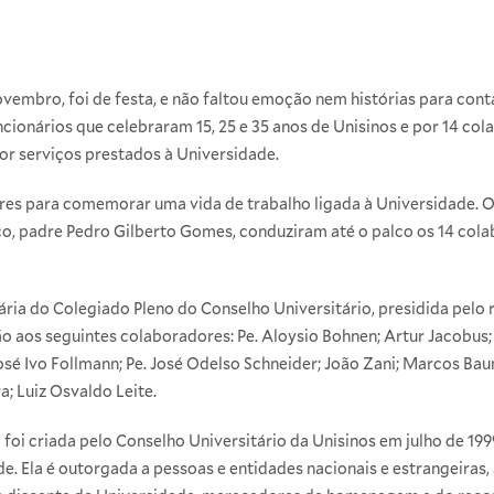
novembro, foi de festa, e não faltou emoção nem histórias para cont
onários que celebraram 15, 25 e 35 anos de Unisinos e por 14 co
or serviços prestados à Universidade.
res para comemorar uma vida de trabalho ligada à Universidade. O 
co, padre Pedro Gilberto Gomes, conduziram até o palco os 14 co
ria do Colegiado Pleno do Conselho Universitário, presidida pelo r
 aos seguintes colaboradores: Pe. Aloysio Bohnen; Artur Jacobus; E
José Ivo Follmann; Pe. José Odelso Schneider; João Zani; Marcos Baum
a; Luiz Osvaldo Leite.
 foi criada pelo Conselho Universitário da Unisinos em julho de 1
de. Ela é outorgada a pessoas e entidades nacionais e estrangeiras