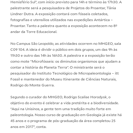
Hemisfério Sul”, com início previsto para 14h e término às 17h30. A
palestrante será a pesquisadora de Projetos do Proantar, Tânia
Lindner Dutra. A exposição contará com fósseis coletados,
fotografias e utensílios utilizados nas expedições Antártica –
Proantar. Tanto a palestra quanto a exposição acontecem no 8º
andar da Torre Educacional.
No Campus São Leopoldo, as atividades ocorrem no MHGEO, sala
C09 104. A ideia é dividir o público em dois grupos, um das 9h às
11h30 e outro das 14h às 16h30. A palestra e a exposição terão
como mote “Microfósseis: os diminutos organismos que ajudam a
contar a história do Planeta Terra”. O ministrante será o
pesquisador do Instituto Tecnológico de Micropaleontologia – itt
Fossil e mantenedor do Museu Itinerante de Ciências Naturais,
Rodrigo do Monte Guerra.
Segundo o curador do MHGEO, Rodrigo Scalise Horodysk, o
objetivo do evento é celebrar a vida pretérita e a biodiversidade.
“Aqui na Unisinos, a gente tem uma tradição muito forte em
paleontologia. Nosso curso de graduação em Geologia já existe há
45 anos e o programa de pós-graduação da área completou 25
anos em 2017”, conta.