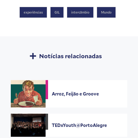
experiências
GIL
intercãmbio
Mundo
Notícias relacionadas
Arroz, Feijão e Groove
TEDxYouth@PortoAlegre