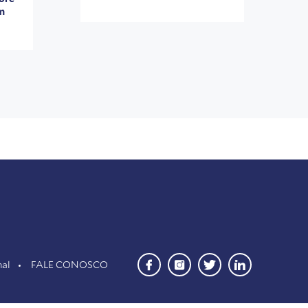
em
nal
FALE CONOSCO