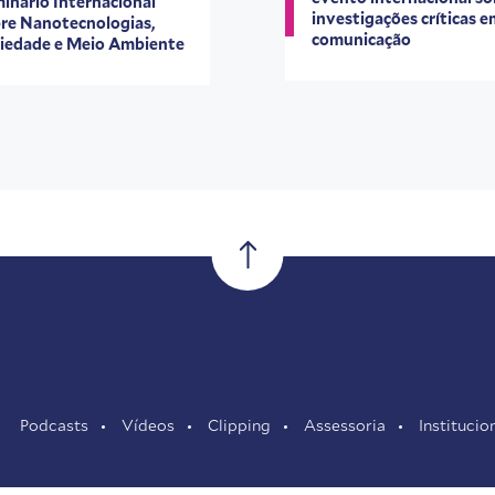
inário Internacional
investigações críticas 
re Nanotecnologias,
comunicação
iedade e Meio Ambiente
Podcasts
Vídeos
Clipping
Assessoria
Institucio