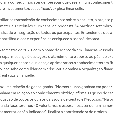
 forma conseguimos atender pessoas que desejam um conhecimento
e investimentos específicos”, explica Emanuelle.
iliar na transmissão de conhecimento sobre o assunto, o projeto pa
ateriais exclusivo e um canal de podcasts. “A partir de setembro, 
izado e integração de todos os participantes. Entendemos que a i
partilhar dicas e experiências enriquece a todos”, destaca.
ro semestre de 2020, com o nome de Mentoria em Finanças Pessoais
rincipal mudança é que agora o atendimento é aberto ao público e
ge a qualquer pessoa que deseje aprimorar seus conhecimentos em f
o, não sabe como lidar com crise, ou já domina a organização fina
, enfatiza Emanuelle.
traz uma relação de ganha-ganha. “Nossos alunos ganham em pode
ganham em relação ao conhecimento obtido,” afirma. O grupo de es
duação de todos os cursos da Escola de Gestão e Negócios. “Na pr
gunda fase, teremos 40 voluntários e esperamos atender um númer
s mentorias são indicadas”, finaliza a coordenadora do projeto.