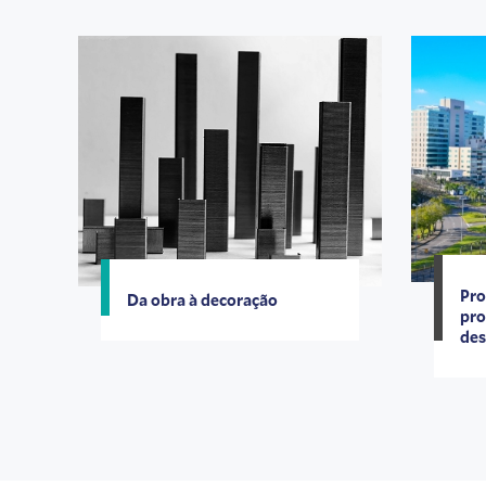
Pro
Da obra à decoração
pro
des