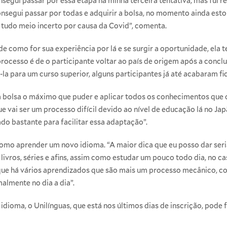
egui passar por essa etapa na minha terceira tentativa, mas fui r
onsegui passar por todas e adquirir a bolsa, no momento ainda est
á tudo meio incerto por causa da Covid”, comenta.
como for sua experiência por lá e se surgir a oportunidade, ela te
 processo é de o participante voltar ao país de origem após a conc
-la para um curso superior, alguns participantes já até acabaram fi
 bolsa o máximo que puder e aplicar todos os conhecimentos que 
ue vai ser um processo difícil devido ao nível de educação lá no Jap
dado bastante para facilitar essa adaptação”.
como aprender um novo idioma. “A maior dica que eu posso dar se
s, livros, séries e afins, assim como estudar um pouco todo dia, no c
 que há vários aprendizados que são mais um processo mecânico, 
almente no dia a dia”.
dioma, o Unilínguas, que está nos últimos dias de inscrição, pode f