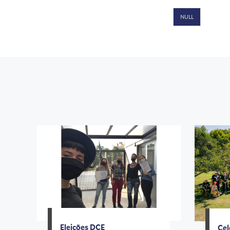
NULL
Eleições DCE
Cel