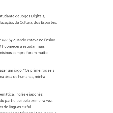
estudante de
Jogos Digitais
,
ducação, da Cultura, dos Esportes,
r
hobby
quando estava no Ensino
XT comecei a estudar mais
 Unisinos sempre foram muito
azer um jogo. “Os primeiros seis
 na área de humanas, minha
mática, inglês e japonês;
o participei pela primeira vez,
 de línguas eu fui