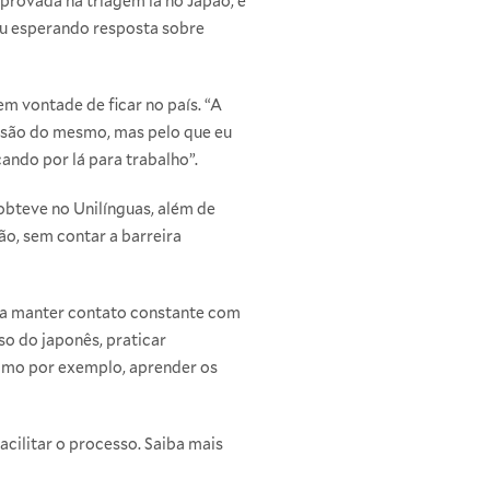
eprovada na triagem lá no Japão, e
ou esperando resposta sobre
m vontade de ficar no país. “A
lusão do mesmo, mas pelo que eu
cando por lá para trabalho”.
obteve no Unilínguas, além de
ão, sem contar a barreira
ria manter contato constante com
aso do japonês, praticar
como por exemplo, aprender os
acilitar o processo. Saiba mais