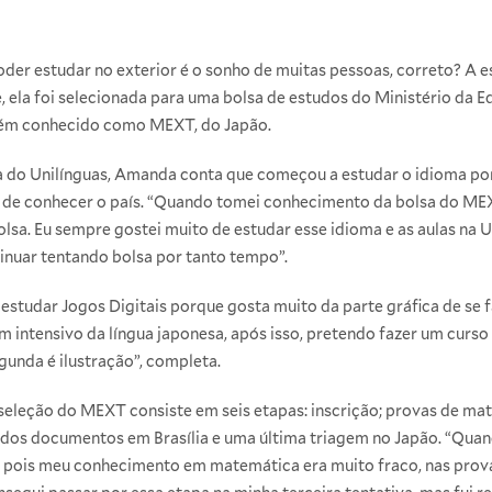
er estudar no exterior é o sonho de muitas pessoas, correto? A 
 ela foi selecionada para uma bolsa de estudos do Ministério da E
bém conhecido como MEXT, do Japão.
sa do Unilínguas, Amanda conta que começou a estudar o idioma po
 de conhecer o país. “Quando tomei conhecimento da bolsa do ME
olsa. Eu sempre gostei muito de estudar esse idioma e as aulas na
tinuar tentando bolsa por tanto tempo”.
studar Jogos Digitais porque gosta muito da parte gráfica de se f
 intensivo da língua japonesa, após isso, pretendo fazer um curso
gunda é ilustração”, completa.
leção do MEXT consiste em seis etapas: inscrição; provas de mate
 dos documentos em Brasília e uma última triagem no Japão. “Quand
, pois meu conhecimento em matemática era muito fraco, nas provas