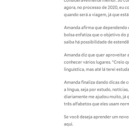
consideravelmente melhor. Só cons
agora, no processo de 2020, eu c
quando será a viagem, já que est
Amanda afirma que dependendo de 
bolsa enfatiza que o objetivo do
saiba há possibilidade de estendê
Amanda diz que quer aproveitar a
conhecer vários lugares. “Creio q
linguística, mas até lá terei estu
Amanda finaliza dando dicas de 
a língua, seja por estudo, notícia
diariamente me ajudou muito, já
três alfabetos que eles usam norm
Se você deseja aprender um novo i
aqui
.