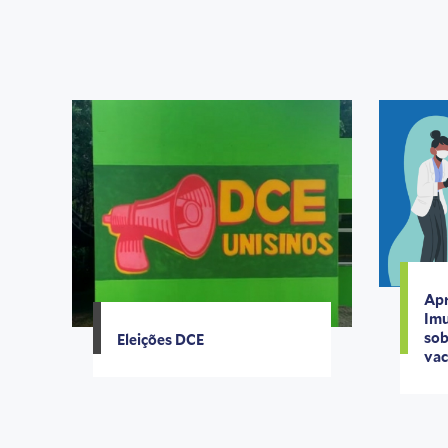
Apr
Imu
sob
Eleições DCE
vac