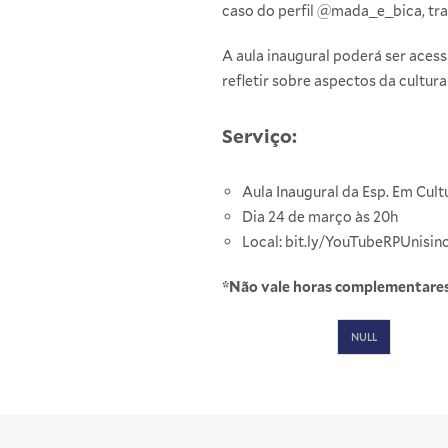
caso do perfil @mada_e_bica, tra
A aula inaugural poderá ser aces
refletir sobre aspectos da cultura
Serviço:
Aula Inaugural da Esp. Em Cult
Dia 24 de março às 20h
Local:
bit.ly/YouTubeRPUnisin
*Não vale horas complementare
NULL