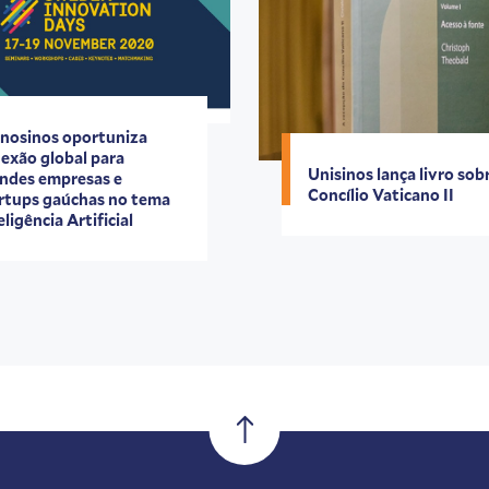
nosinos oportuniza
exão global para
Unisinos lança livro sob
ndes empresas e
Concílio Vaticano II
rtups gaúchas no tema
eligência Artificial