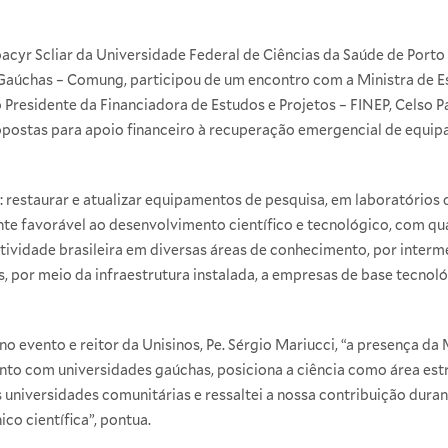
Moacyr Scliar da Universidade Federal de Ciências da Saúde de Port
Gaúchas – Comung, participou de um encontro com a Ministra de Es
 Presidente da Financiadora de Estudos e Projetos – FINEP, Celso 
ropostas para apoio financeiro à recuperação emergencial de equi
o: restaurar e atualizar equipamentos de pesquisa, em laboratórios
ente favorável ao desenvolvimento científico e tecnológico, com q
ividade brasileira em diversas áreas de conhecimento, por intermé
s, por meio da infraestrutura instalada, a empresas de base tecnol
 evento e reitor da Unisinos, Pe. Sérgio Mariucci, “a presença da 
ento com universidades gaúchas, posiciona a ciência como área est
s universidades comunitárias e ressaltei a nossa contribuição dura
co científica”, pontua.