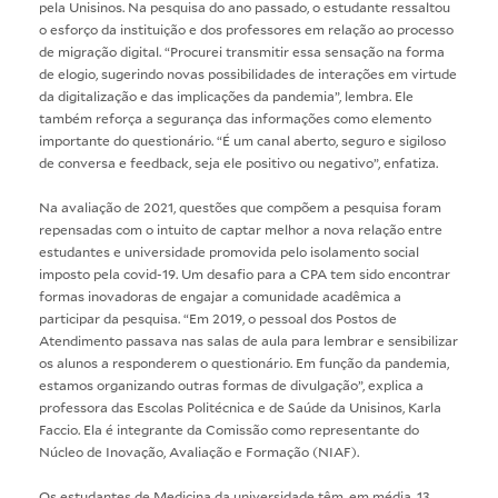
pela Unisinos. Na pesquisa do ano passado, o estudante ressaltou
o esforço da instituição e dos professores em relação ao processo
de migração digital. “Procurei transmitir essa sensação na forma
de elogio, sugerindo novas possibilidades de interações em virtude
da digitalização e das implicações da pandemia”, lembra. Ele
também reforça a segurança das informações como elemento
importante do questionário. “É um canal aberto, seguro e sigiloso
de conversa e feedback, seja ele positivo ou negativo”, enfatiza.
Na avaliação de 2021, questões que compõem a pesquisa foram
repensadas com o intuito de captar melhor a nova relação entre
estudantes e universidade promovida pelo isolamento social
imposto pela covid-19. Um desafio para a CPA tem sido encontrar
formas inovadoras de engajar a comunidade acadêmica a
participar da pesquisa. “Em 2019, o pessoal dos Postos de
Atendimento passava nas salas de aula para lembrar e sensibilizar
os alunos a responderem o questionário. Em função da pandemia,
estamos organizando outras formas de divulgação”, explica a
professora das Escolas Politécnica e de Saúde da Unisinos, Karla
Faccio. Ela é integrante da Comissão como representante do
Núcleo de Inovação, Avaliação e Formação (NIAF).
Os estudantes de Medicina da universidade têm, em média, 13