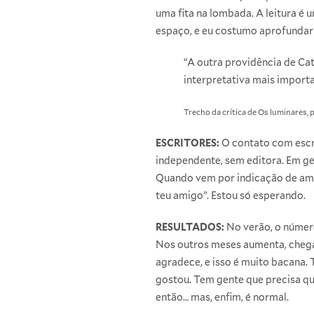
uma fita na lombada. A leitura é 
espaço, e eu costumo aprofundar 
“A outra providência de Ca
interpretativa mais import
Trecho da crítica de Os luminares, 
ESCRITORES:
O contato com escri
independente, sem editora. Em ge
Quando vem por indicação de amig
teu amigo”. Estou só esperando.
RESULTADOS:
No verão, o número
Nos outros meses aumenta, chega 
agradece, e isso é muito bacana
gostou. Tem gente que precisa qu
então… mas, enfim, é normal.