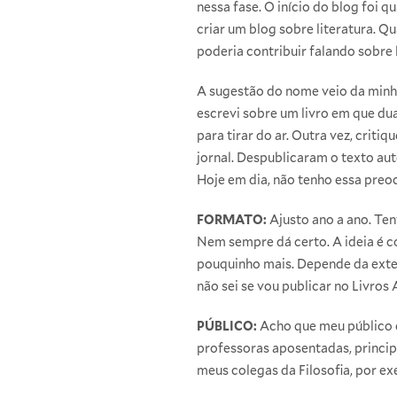
nessa fase. O início do blog foi 
criar um blog sobre literatura. 
poderia contribuir falando sobre 
A sugestão do nome veio da minha
escrevi sobre um livro em que d
para tirar do ar. Outra vez, criti
jornal. Despublicaram o texto au
Hoje em dia, não tenho essa pre
FORMATO:
Ajusto ano a ano. Ten
Nem sempre dá certo. A ideia é c
pouquinho mais. Depende da exten
não sei se vou publicar no Livros 
PÚBLICO:
Acho que meu público é
professoras aposentadas, princi
meus colegas da Filosofia, por ex