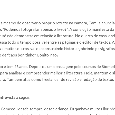
s mesmo de observar o próprio retrato na câmera, Camila anuncia
o: “Podemos fotografar apenas o livro?”. A convicção manifesta da 
e só não demonstra em relação à literatura. No quarto de casa, on
sa todo o tempo possível entre as páginas e o editor de textos. Al
s e muitos outros, vai desconstruindo histórias, abrindo parágrafo
so de “caos bonitinho”. Bonito, não?
e tem 26 anos. Depois de uma passagem pelos cursos de Biomedici
ara analisar e compreender melhor a literatura. Hoje, mantém o sit
ora. Também atua como freelancer de revisão e redação de textos 
trevista a seguir.
Começou desde sempre, desde criança. Eu ganhava muitos livrinho