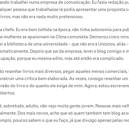
quando trabalhei numa empresa de comunicação. Eu fazia redação publ
Qualquer pessoa que trabalhasse lá podia apresentar uma proposta c
livros, mas não era nada muito pretensioso.
 chefe. Eu era bem tolhida na época, não tinha autonomia para pub
uas mulheres se apaixonam na China comunista. Demorou cinco min
quei a biblioteca de uma universidade – que não era a Unisinos, aliás 
tomaticamente. Depois que saí da empresa, levei o blog comigo e m
ocupação, porque eu mesma edito, mas até então era complicado.
to resenhar livros mais diversos, pegar aqueles menos comerciais, f
onstruir uma crítica bem elaborada. Às vezes, consigo resenhar um
são do livro e do quanto ele exige de mim. Agora, estou escrevend
Abertos.
, sobretudo, adulto, não vejo muita gente jovem. Pessoas mais ve
palmente. Dos mais novos, acho que só quem também tem blog ac
emplo, poucos sabem o que eu faço, já que divulgo apenas pelas re