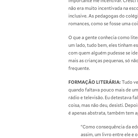
importante me incentivar. Cresci l
não era muito incentivada na esc
inclusive. As pedagogas do colég
romances, como se fosse uma cois
O que a gente conhecia como lite
um lado, tudo bem, eles tinham es
com quem alguém pudesse se identi
mais as crianças pequenas, só não
frequente.
FORMAÇÃO LITERÁRIA:
Tudo vei
quando faltava pouco mais de um 
rádio e televisão. Eu detestava f
coisa, mas não deu, desisti. Depoi
é apenas abstrata, também tem ap
“Como consequência da edu
assim, um livro entre ele e 