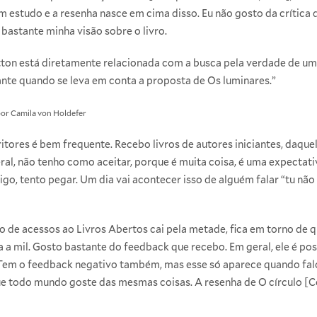
um estudo e a resenha nasce em cima disso. Eu não gosto da crítica
bastante minha visão sobre o livro.
tton está diretamente relacionada com a busca pela verdade de um
ante quando se leva em conta a proposta de Os luminares.”
por Camila von Holdefer
tores é bem frequente. Recebo livros de autores iniciantes, daqu
ral, não tenho como aceitar, porque é muita coisa, é uma expectati
o, tento pegar. Um dia vai acontecer isso de alguém falar “tu não
 de acessos ao Livros Abertos cai pela metade, fica em torno de qu
a mil. Gosto bastante do feedback que recebo. Em geral, ele é posi
. Tem o feedback negativo também, mas esse só aparece quando fal
e todo mundo goste das mesmas coisas. A resenha de O círculo [C