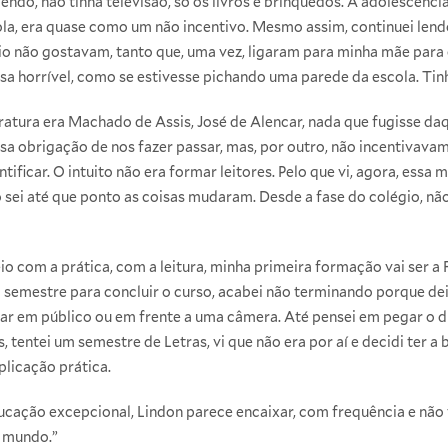
endo, não tinha televisão, só os livros e brinquedos. A adolescência 
ola, era quase como um não incentivo. Mesmo assim, continuei lend
io não gostavam, tanto que, uma vez, ligaram para minha mãe para 
a horrível, como se estivesse pichando uma parede da escola. Tinh
ratura era Machado de Assis, José de Alencar, nada que fugisse da
sa obrigação de nos fazer passar, mas, por outro, não incentivava
ficar. O intuito não era formar leitores. Pelo que vi, agora, essa
 sei até que ponto as coisas mudaram. Desde a fase do colégio, não
o com a prática, com a leitura, minha primeira formação vai ser a F
semestre para concluir o curso, acabei não terminando porque deixe
alar em público ou em frente a uma câmera. Até pensei em pegar o 
s, tentei um semestre de Letras, vi que não era por aí e decidi ter 
licação prática.
cação excepcional, Lindon parece encaixar, com frequência e não
o mundo.”