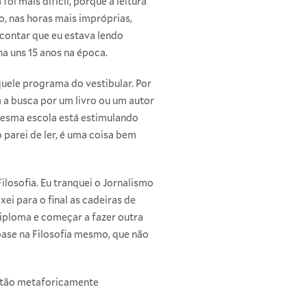
foi mais difícil, porque a leitura
o, nas horas mais impróprias,
contar que eu estava lendo
a uns 15 anos na época.
quele programa do vestibular. Por
m a busca por um livro ou um autor
 mesma escola está estimulando
 parei de ler, é uma coisa bem
ilosofia. Eu tranquei o Jornalismo
i para o final as cadeiras de
diploma e começar a fazer outra
a base na Filosofia mesmo, que não
 tão metaforicamente