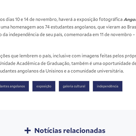
os dias 10 e 14 de novembro, haverá a exposição fotográfica
Angol
 é uma homenagem aos 74 estudantes angolanos, que vieram ao Bra
o da independência de seu país, comemorada em 11 de novembro – 
ções que lembrem o país, inclusive com imagens feitas pelos própr
a Unidade Acadêmica de Graduação, também é uma oportunidade de c
tudantes angolanos da Unisinos e a comunidade universitária.
dantes angolanos
exposição
galeria cultural
independência
Notícias relacionadas