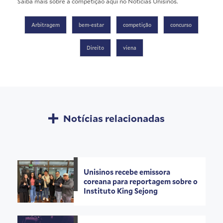
Saiba mais sobre a competição aqui no
Notícias Unisinos
.
Arbitragem
bem-estar
competição
concurso
Direito
viena
Notícias relacionadas
Unisinos recebe emissora
coreana para reportagem sobre o
Instituto King Sejong