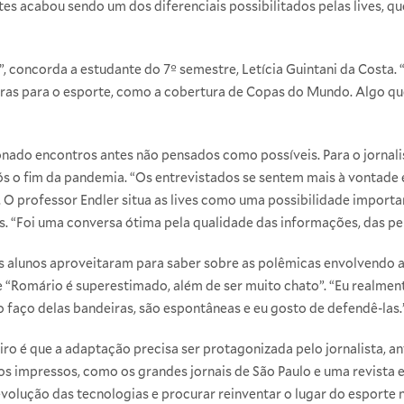
es acabou sendo um dos diferenciais possibilitados pelas lives, q
, concorda a estudante do 7º semestre, Letícia Guintani da Costa.
ras para o esporte, como a cobertura de Copas do Mundo. Algo que
nado encontros antes não pensados como possíveis. Para o jornal
 o fim da pandemia. “Os entrevistados se sentem mais à vontade e
e. O professor Endler situa as lives como uma possibilidade import
s. “Foi uma conversa ótima pela qualidade das informações, das pe
s alunos aproveitaram para saber sobre as polêmicas envolvendo a
e “Romário é superestimado, além de ser muito chato”. “Eu realment
 faço delas bandeiras, são espontâneas e eu gosto de defendê-las.
iro é que a adaptação precisa ser protagonizada pelo jornalista,
los impressos, como os grandes jornais de São Paulo e uma revista 
evolução das tecnologias e procurar reinventar o lugar do esport