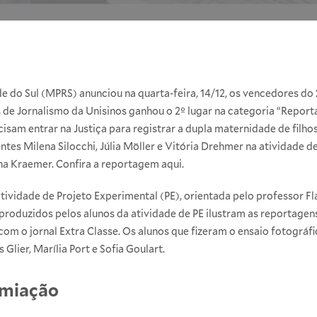
de do Sul (MPRS) anunciou na quarta-feira, 14/12, os vencedores do
 de Jornalismo da Unisinos ganhou o 2º lugar na categoria “Report
isam entrar na Justiça para registrar a dupla maternidade de filho
antes Milena Silocchi, Júlia Möller e Vitória Drehmer na atividade d
ana Kraemer. Confira a reportagem
aqui
.
atividade de Projeto Experimental (PE), orientada pelo professor F
 produzidos pelos alunos da atividade de PE ilustram as reportage
com o jornal Extra Classe. Os alunos que fizeram o ensaio fotográ
lier, Marília Port e Sofia Goulart.
emiação