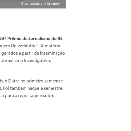
Crédito: Luciana Kraemer
24º Prêmio de Jornalismo do RS
.
agem Universitária”. A matéria
s gerados a partir de inseminação
e Jornalismo Investigativo,
lávio Dutra no primeiro semestre
ns. Foi também naquele semestre,
fico para a reportagem sobre