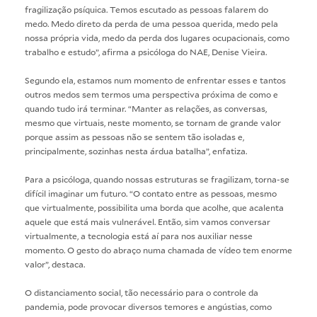
fragilização psíquica. Temos escutado as pessoas falarem do
medo. Medo direto da perda de uma pessoa querida, medo pela
nossa própria vida, medo da perda dos lugares ocupacionais, como
trabalho e estudo”, afirma a psicóloga do NAE, Denise Vieira.
Segundo ela, estamos num momento de enfrentar esses e tantos
outros medos sem termos uma perspectiva próxima de como e
quando tudo irá terminar. “Manter as relações, as conversas,
mesmo que virtuais, neste momento, se tornam de grande valor
porque assim as pessoas não se sentem tão isoladas e,
principalmente, sozinhas nesta árdua batalha”, enfatiza.
Para a psicóloga, quando nossas estruturas se fragilizam, torna-se
difícil imaginar um futuro. “O contato entre as pessoas, mesmo
que virtualmente, possibilita uma borda que acolhe, que acalenta
aquele que está mais vulnerável. Então, sim vamos conversar
virtualmente, a tecnologia está aí para nos auxiliar nesse
momento. O gesto do abraço numa chamada de vídeo tem enorme
valor”, destaca.
O distanciamento social, tão necessário para o controle da
pandemia, pode provocar diversos temores e angústias, como