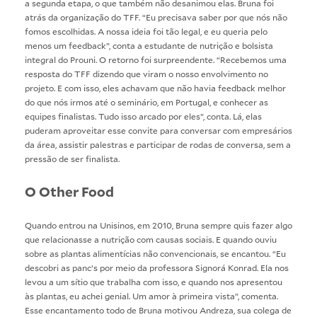
a segunda etapa, o que também não desanimou elas. Bruna foi
atrás da organização do TFF. “Eu precisava saber por que nós não
fomos escolhidas. A nossa ideia foi tão legal, e eu queria pelo
menos um feedback”, conta a estudante de nutrição e bolsista
integral do Prouni. O retorno foi surpreendente. “Recebemos uma
resposta do TFF dizendo que viram o nosso envolvimento no
projeto. E com isso, eles achavam que não havia feedback melhor
do que nós irmos até o seminário, em Portugal, e conhecer as
equipes finalistas. Tudo isso arcado por eles”, conta. Lá, elas
puderam aproveitar esse convite para conversar com empresários
da área, assistir palestras e participar de rodas de conversa, sem a
pressão de ser finalista.
O Other Food
Quando entrou na Unisinos, em 2010, Bruna sempre quis fazer algo
que relacionasse a nutrição com causas sociais. E quando ouviu
sobre as plantas alimentícias não convencionais, se encantou. “Eu
descobri as panc’s por meio da professora Signorá Konrad. Ela nos
levou a um sítio que trabalha com isso, e quando nos apresentou
às plantas, eu achei genial. Um amor à primeira vista”, comenta.
Esse encantamento todo de Bruna motivou Andreza, sua colega de