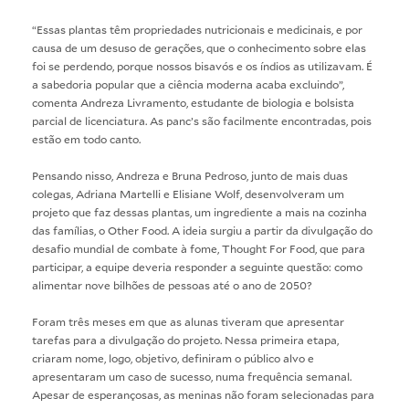
“Essas plantas têm propriedades nutricionais e medicinais, e por
causa de um desuso de gerações, que o conhecimento sobre elas
foi se perdendo, porque nossos bisavós e os índios as utilizavam. É
a sabedoria popular que a ciência moderna acaba excluindo”,
comenta Andreza Livramento, estudante de biologia e bolsista
parcial de licenciatura. As panc’s são facilmente encontradas, pois
estão em todo canto.
Pensando nisso, Andreza e Bruna Pedroso, junto de mais duas
colegas, Adriana Martelli e Elisiane Wolf, desenvolveram um
projeto que faz dessas plantas, um ingrediente a mais na cozinha
das famílias, o Other Food. A ideia surgiu a partir da divulgação do
desafio mundial de combate à fome, Thought For Food, que para
participar, a equipe deveria responder a seguinte questão: como
alimentar nove bilhões de pessoas até o ano de 2050?
Foram três meses em que as alunas tiveram que apresentar
tarefas para a divulgação do projeto. Nessa primeira etapa,
criaram nome, logo, objetivo, definiram o público alvo e
apresentaram um caso de sucesso, numa frequência semanal.
Apesar de esperançosas, as meninas não foram selecionadas para