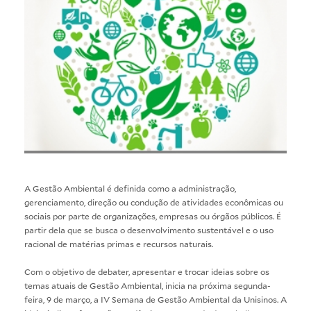
A Gestão Ambiental é definida como a administração,
gerenciamento, direção ou condução de atividades econômicas ou
sociais por parte de organizações, empresas ou órgãos públicos. É
partir dela que se busca o desenvolvimento sustentável e o uso
racional de matérias primas e recursos naturais.
Com o objetivo de debater, apresentar e trocar ideias sobre os
temas atuais de Gestão Ambiental, inicia na próxima segunda-
feira, 9 de março, a IV Semana de Gestão Ambiental da Unisinos. A