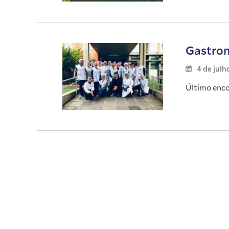
Gastron
4 de julh
Último enco