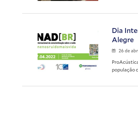
Dia Int
Alegre
26 de abr
ProAcústica
população 