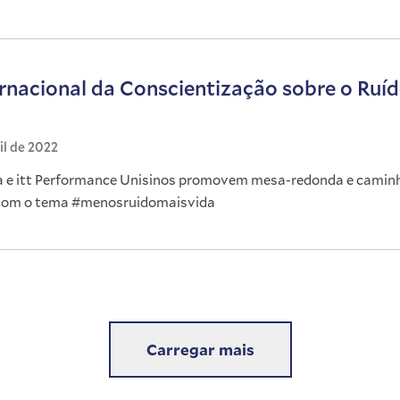
ernacional da Conscientização sobre o Ruí
il de 2022
 e itt Performance Unisinos promovem mesa-redonda e caminh
com o tema #menosruidomaisvida
Carregar mais