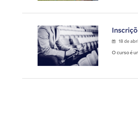
Inscriç
18 de abr
O curso é u