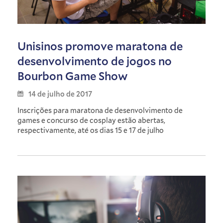
Unisinos promove maratona de
desenvolvimento de jogos no
Bourbon Game Show
14 de julho de 2017
Inscrições para maratona de desenvolvimento de
games e concurso de cosplay estão abertas,
respectivamente, até os dias 15 e 17 de julho