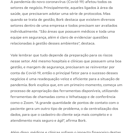
A pandemia do novo coronavírus (Covid-19) afetou todos os
setores de negócio. Principalmente, aqueles ligados à área da
saúde, que precisaram adotar uma série de protocolos. Mas
quando se trata de gestão, Bork destaca que existem diversos
setores dentro de uma empresa e todos precisam ser avaliados
individualmente. “São áreas que possuem médicos e toda uma
equipe em segurança, além é claro de evidenciar questões
relacionadas à gestão desses ambientes”, destaca.
Vale lembrar que tudo depende da preparação para os riscos
nesse setor. Até mesmo hospitais e clínicas que possuem uma boa
gestão, e margem de segurança, precisaram se reinventar por
conta da Covid-19, então o principal fator para o sucesso desses
negócios é uma readequação veloz e eficiente para a situação de
pandemia. Bork explica que, em um primeiro momento, começa um
processo de apropriação das ferramentas disponíveis, utilizando
ferramentas de chamadas como o Whatsapp e de conferência
como o Zoom. “A grande quantidade de pontos de contato com o
paciente gera um outro tipo de problema, o da centralização dos
dados, para que o cadastro do cliente seja mais completo e o
atendimento mais seguro e ágil”, afirma Bork.
Além disso, médicos e clínicas sofrem o impacto financeiro destas