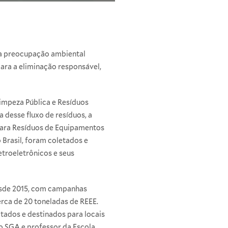
ma preocupação ambiental
ara a eliminação responsável,
impeza Pública e Resíduos
 desse fluxo de resíduos, a
 para Resíduos de Equipamentos
Brasil, foram coletados e
troeletrônicos e seus
desde 2015, com campanhas
erca de 20 toneladas de REEE.
tados e destinados para locais
o SGA e professor da Escola