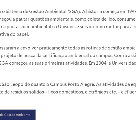
m o Sistema de Gestão Ambiental (SGA). A história começa em 199
eçou a pautar questões ambientais, como coleta de lixo, consumo
a pauta socioambiental na Unisinos e serviu como motor para a cr
etiva do papel.
ssaram a envolver praticamente todas as rotinas de gestão ambien
 projeto de busca da certificação ambiental do campus. Com a assi
 SGA começou as suas primeiras atividades. Em 2004, a Universidad
 São Leopoldo quanto o Campus Porto Alegre. As atividades da e
 de resíduos sólidos – lixos domésticos, eletrônicos etc. – e eflu
 de Gestão Ambiental