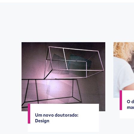
O d
ma
Um novo doutorado:
Design