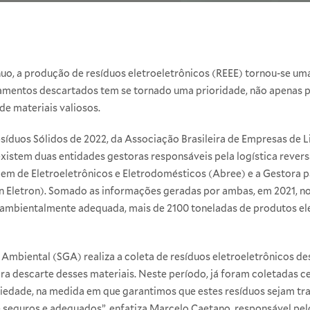
uo, a produção de resíduos eletroeletrônicos (REEE) tornou-se u
amentos descartados tem se tornado uma prioridade, não apenas p
e materiais valiosos.
íduos Sólidos de 2022, da Associação Brasileira de Empresas de L
xistem duas entidades gestoras responsáveis pela logística reversa
gem de Eletroeletrônicos e Eletrodomésticos (Abree) e a Gestora
n Eletron). Somado as informações geradas por ambas, em 2021, no 
 ambientalmente adequada, mais de 2100 toneladas de produtos ele
 Ambiental (SGA) realiza a coleta de resíduos eletroeletrônicos 
ra descarte desses materiais. Neste período, já foram coletadas c
edade, na medida em que garantimos que estes resíduos sejam tra
seguros e adequados”, enfatiza Marcelo Caetano, responsável pel