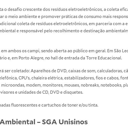
 o desafio crescente dos resíduos eletroeletrônicos, a coleta efic
var o meio ambiente e promover práticas de consumo mais responsáv
adicional coleta de resíduos eletroeletrônicos, em parceria com a
mbiental e responsável pelo recolhimento e destinação ambiental
, em ambos os campi, sendo aberta ao público em geral. Em São Leop
io e, em Porto Alegre, no hall de entrada da Torre Educacional.
á ser coletado: Aparelhos de DVD, caixas de som, calculadoras, câ
lefônica, CPU’s, chaleira elétrica, estabilizadores, fios e cabos, fon
 microondas, modem, monitores, mouses, nobreaks, notebooks, plac
levisores e unidades de CD, DVD e disquetes.
adas fluorescentes e cartuchos de toner e/ou tinta.
 Ambiental – SGA Unisinos