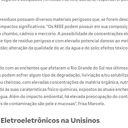
 resíduos possuem diversos materiais perigosos que, se forem de
mpactos significativos. “Os REEE podem possuir em sua composiçã
 chumbo, cádmio e mercúrio. A possibilidade de concentrações ele
ste tipo de resíduo perigoso e com elevado potencial danoso ao me
o: alteração da qualidade do ar, da água e do solo; efeitos tóxicos 
o com as enchentes que afetaram o Rio Grande do Sul nos últimos
s podem sofrer algum tipo de degradação, lixiviação e/ou solubil
u cheiroso, com elevadas concentrações de matéria orgânica, nutr
do às suas caraterísticas físico-químicas, expostos às atuais enche
água. Além do impacto ambiental, há elevada preocupação do cont
es de contaminação são pele e mucosas”, frisa Marcelo.
 Eletroeletrônicos na Unisinos