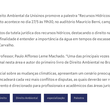
eito Ambiental da Unisinos promove a palestra “Recursos Hídrico
ento acontece no dia 27/5 às 19h30, no auditório Maurício Berni, ca
s da tutela jurídica dos recursos hídricos, destacando o direit
 finalidade é entender a importância da água em tempos de escasse
Carvalho.
professor, Paulo Affonso Leme Machado. “Uma das principais vozes 
al nesta área e autor do primeiro livro de Direito Ambiental no Bras
ecial sobre as mudanças climáticas, apresentam um cenário preocu
ncadeará cada vez mais conflitos e disputas, as quais deverão ser 
ento é direcionado para profissionais e acadêmicos das áreas juríd
ireito
Direito Ambiental
especialização
Palestra