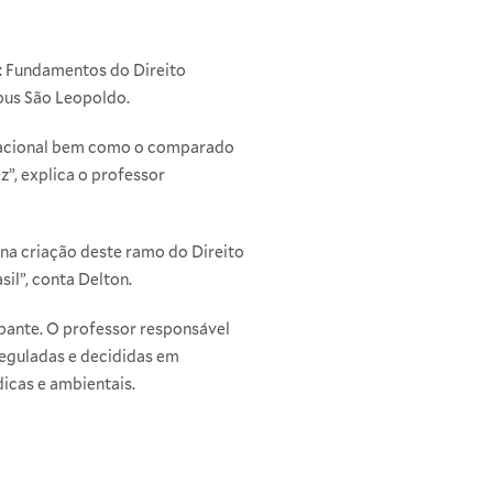
s: Fundamentos do Direito
mpus São Leopoldo.
o nacional bem como o comparado
z”, explica o professor
na criação deste ramo do Direito
il”, conta Delton.
pante. O professor responsável
reguladas e decididas em
icas e ambientais.