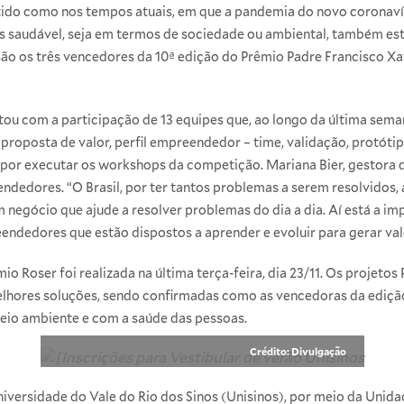
ido como nos tempos atuais, em que a pandemia do novo coronavíru
audável, seja em termos de sociedade ou ambiental, também est
são os três vencedores da 10ª edição do Prêmio Padre Francisco Xa
tou com a participação de 13 equipes que, ao longo da última sem
roposta de valor, perfil empreendedor – time, validação, protót
l por executar os workshops da competição. Mariana Bier, gestora d
ndedores. “O Brasil, por ter tantos problemas a serem resolvido
 negócio que ajude a resolver problemas do dia a dia. Aí está a 
endedores que estão dispostos a aprender e evoluir para gerar val
io Roser foi realizada na última terça-feira, dia 23/11. Os projetos
lhores soluções, sendo confirmadas como as vencedoras da ediçã
o ambiente e com a saúde das pessoas.
Crédito: Divulgação
versidade do Vale do Rio dos Sinos (Unisinos), por meio da Unida