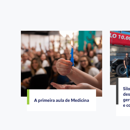
Sil
des
ger
A primeira aula de Medicina
e c