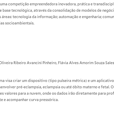
 uma competição empreendedora inovadora, prática e transdiscipl
base tecnológica, através da consolidação de modelos de negóci
s áreas: tecnologia da informação; automação e engenharia; comun
ias socioambientais.
Oliveira Ribeiro Avancini Pinheiro, Flávia Alves Amorim Souza Sales
ma visa criar um dispositivo (tipo pulseira métrica) e um aplicat
esenvolver pré-eclampsia, eclampsia ou até óbito materno e fetal. O 
sses valores para a nuvem, onde os dados irão diretamente para pro
nte e acompanhar curva pressórica.