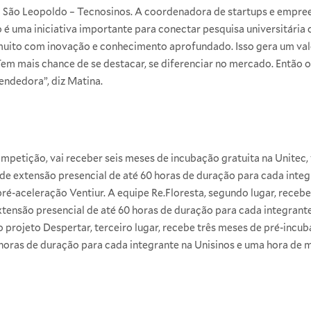
 São Leopoldo – Tecnosinos
. A coordenadora de startups e empr
o é uma iniciativa importante para conectar pesquisa universitár
muito com inovação e conhecimento aprofundado. Isso gera um va
Tem mais chance de se destacar, se diferenciar no mercado. Então 
ndedora”, diz Matina.
mpetição, vai receber seis meses de incubação gratuita na Unitec
e extensão presencial de até 60 horas de duração para cada integ
é-aceleração Ventiur. A equipe Re.Floresta, segundo lugar, receb
xtensão presencial de até 60 horas de duração para cada integrante
o projeto Despertar, terceiro lugar, recebe três meses de pré-incu
 horas de duração para cada integrante na Unisinos e uma hora de m