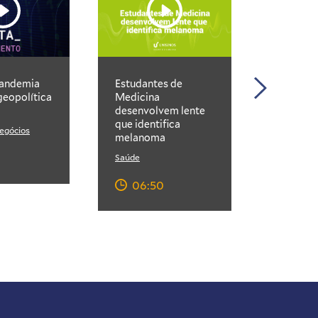
andemia
Estudantes de
A inova
eopolítica
Medicina
Serverle
desenvolvem lente
Comput
que identifica
egócios
melanoma
Saúde
06:50