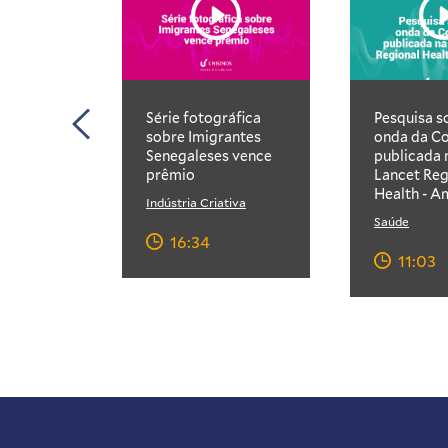
Série fotográfica
Pesquisa s
sobre Imigrantes
onda da Co
Senegaleses vence
publicada 
prêmio
Lancet Reg
Health - A
Indústria Criativa
Saúde
16:34
11:03