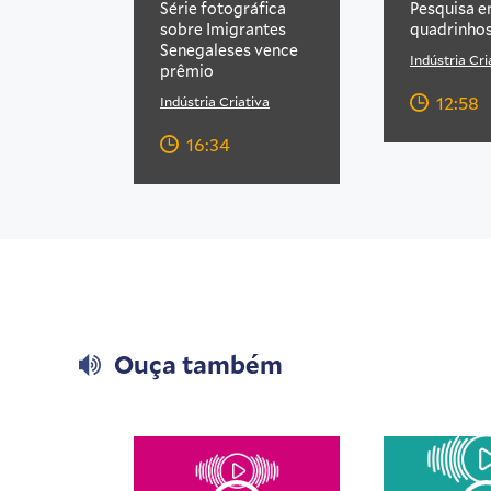
Série fotográfica
Pesquisa 
sobre Imigrantes
quadrinho
Senegaleses vence
Indústria Cri
prêmio
12:58
Indústria Criativa
16:34
Ouça também