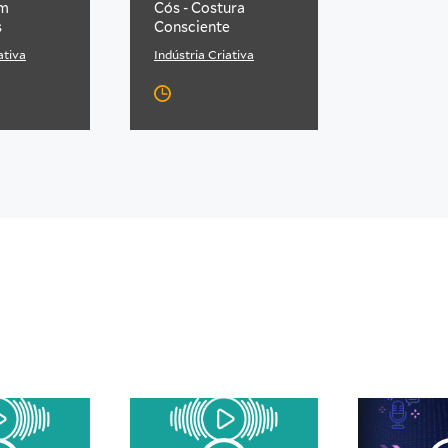
em
Cós - Costura
s
Consciente
ativa
Indústria Criativa