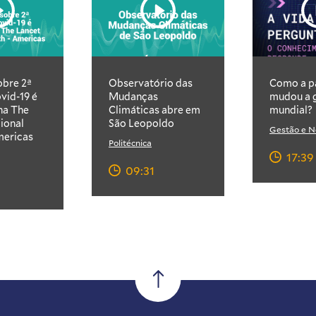
obre 2ª
Observatório das
Como a p
vid-19 é
Mudanças
mudou a g
na The
Climáticas abre em
mundial?
ional
São Leopoldo
Gestão e N
mericas
Politécnica
17:39
09:31