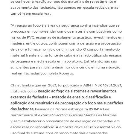
se conhecer a reação ao fogo dos materiais de revestimento e
acabamento das fachadas, não apenas em escala reduzida, mas
também em escala real.
“A reação ao fogo é a área da segurança contra incêndios que se
preocupa em compreender como os materiais combustíveis como
forros de PVC, espumas de isolamento acústico, revestimentos em
madeira, entre outros, contribuem com a geração e a propagação
de calor e fumaça no início de um incêndio. O comportamento do
material frente a uma fonte de calor é avaliado utilizando ensaios
de pequena e média escala em laboratório. Entretanto, não são
suficientes para simular a dinâmica do incêndio em uma situação
real em fachadas”, completa Roberto.
Christ lembra que em 2021, foi publicada a ABNT NBR 16951:2021,
intitulada como
Reação ao fogo de sistemas e revestimentos
externos de fachadas – Método de ensaio, classificação e
aplicação dos resultados de propagação do fogo nas superfícies
das fachadas
, baseada na Norma estrangeira BS 8414
Fire
performance of external cladding systems
. “Ambas as Normas
visam estabelecer o procedimento de avaliação de fachadas, em
escala real, no laboratório. A amostra deve ser representativa do
uso final do sistema, considerando materiais empregados,