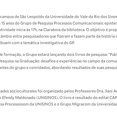
 campus de São Leopoldo da Universidade do Vale do Rio dos Sino
 15 anos do Grupo de Pesquisa Processos Comunicacionais: episte
idade inicia às 17h, na Claraboia da biblioteca. O objetivo é p
rcâmbio entre pesquisadores que fizeram e fazem parte da históri
ibuem com a temática investigativa do GP.
e formação, o Grupo estará lançando dois livros de pesquisa: “Pub
“Pesquisa na Graduação: desafios e experiências no campo da com
rantes do grupo e convidados, abordando resultados de suas pesq
ades socioculturales foi organizado pelos Professores Dra. Jiani 
to Efendy Maldonado (UNISINOS). O livro é resultado do edital C
quisa Processosom da UNISINOS e o Grupo Migracom da Universid