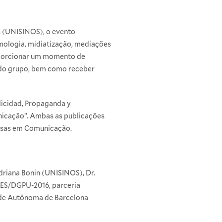
s (UNISINOS), o evento
mologia, midiatização, mediações
roporcionar um momento de
a do grupo, bem como receber
licidad, Propaganda y
unicação”. Ambas as publicações
uisas em Comunicação.
Adriana Bonin (UNISINOS), Dr.
APES/DGPU-2016, parceria
ade Autônoma de Barcelona