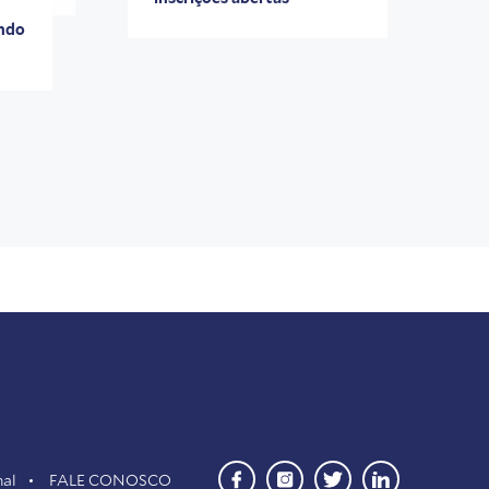
ando
nal
FALE CONOSCO