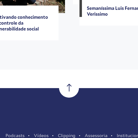
Semaníssima Luis Fern
Verissimo
tivando conhecimento
controle da
nerabilidade social
Podcasts
Vídeos
Clipping
Assessoria
Institucio