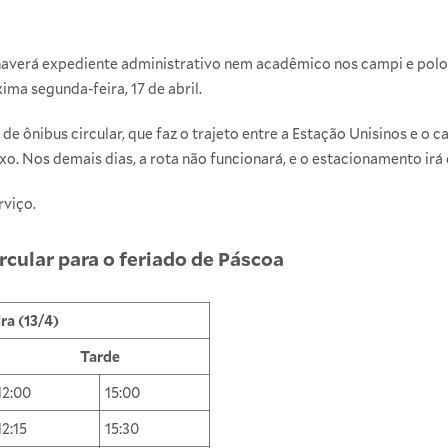
ão haverá expediente administrativo nem acadêmico nos campi e polo
ma segunda-feira, 17 de abril.
nha de ônibus circular, que faz o trajeto entre a Estação Unisinos e o
o. Nos demais dias, a rota não funcionará, e o estacionamento irá 
rviço.
ircular para o feriado de Páscoa
ra (13/4)
Tarde
12:00
15:00
12:15
15:30