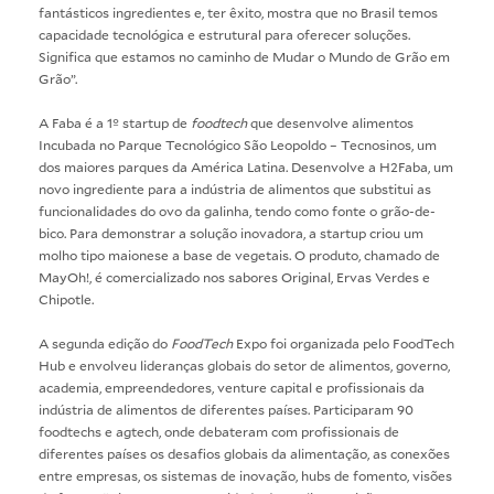
fantásticos ingredientes e, ter êxito, mostra que no Brasil temos
capacidade tecnológica e estrutural para oferecer soluções.
Significa que estamos no caminho de Mudar o Mundo de Grão em
Grão”.
A Faba é a 1º startup de
foodtech
que desenvolve alimentos
Incubada no Parque Tecnológico São Leopoldo – Tecnosinos, um
dos maiores parques da América Latina. Desenvolve a H2Faba, um
novo ingrediente para a indústria de alimentos que substitui as
funcionalidades do ovo da galinha, tendo como fonte o grão-de-
bico. Para demonstrar a solução inovadora, a startup criou um
molho tipo maionese a base de vegetais. O produto, chamado de
MayOh!, é comercializado nos sabores Original, Ervas Verdes e
Chipotle.
A segunda edição do
FoodTech
Expo foi organizada pelo
FoodTech
Hub
e envolveu lideranças globais do setor de alimentos, governo,
academia, empreendedores, venture capital e profissionais da
indústria de alimentos de diferentes países. Participaram 90
foodtechs e agtech, onde debateram com profissionais de
diferentes países os desafios globais da alimentação, as conexões
entre empresas, os sistemas de inovação, hubs de fomento, visões