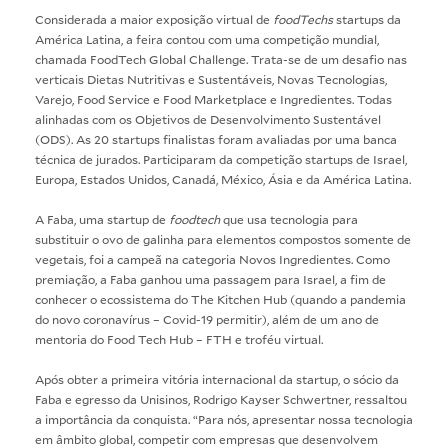
Considerada a maior exposição virtual de
foodTechs
startups da
América Latina, a feira contou com uma competição mundial,
chamada FoodTech Global Challenge. Trata-se de um desafio nas
verticais Dietas Nutritivas e Sustentáveis, Novas Tecnologias,
Varejo, Food Service e Food Marketplace e Ingredientes. Todas
alinhadas com os Objetivos de Desenvolvimento Sustentável
(ODS). As 20 startups finalistas foram avaliadas por uma banca
técnica de jurados. Participaram da competição startups de Israel,
Europa, Estados Unidos, Canadá, México, Ásia e da América Latina.
A Faba, uma startup de
foodtech
que usa tecnologia para
substituir o ovo de galinha para elementos compostos somente de
vegetais, foi a campeã na categoria Novos Ingredientes. Como
premiação, a Faba ganhou uma passagem para Israel, a fim de
conhecer o ecossistema do The Kitchen Hub (quando a pandemia
do novo coronavírus – Covid-19 permitir), além de um ano de
mentoria do Food Tech Hub – FTH e troféu virtual.
Após obter a primeira vitória internacional da startup, o sócio da
Faba e egresso da Unisinos, Rodrigo Kayser Schwertner, ressaltou
a importância da conquista. “Para nós, apresentar nossa tecnologia
em âmbito global, competir com empresas que desenvolvem