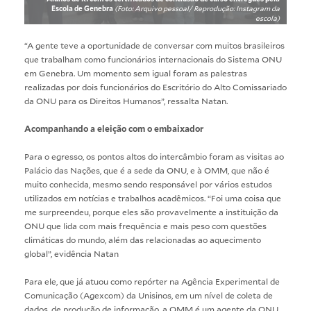
Escola de Genebra
(Foto: Arquivo pessoal/ Reprodução: Instagram da
escola)
“A gente teve a oportunidade de conversar com muitos brasileiros
que trabalham como funcionários internacionais do Sistema ONU
em Genebra. Um momento sem igual foram as palestras
realizadas por dois funcionários do Escritório do Alto Comissariado
da ONU para os Direitos Humanos”, ressalta Natan.
Acompanhando a eleição com o embaixador
Para o egresso, os pontos altos do intercâmbio foram as visitas ao
Palácio das Nações, que é a sede da ONU, e à OMM, que não é
muito conhecida, mesmo sendo responsável por vários estudos
utilizados em notícias e trabalhos acadêmicos. “Foi uma coisa que
me surpreendeu, porque eles são provavelmente a instituição da
ONU que lida com mais frequência e mais peso com questões
climáticas do mundo, além das relacionadas ao aquecimento
global”, evidência Natan
Para ele, que já atuou como repórter na Agência Experimental de
Comunicação (Agexcom) da Unisinos, em um nível de coleta de
dados, de produção de informação, a OMM é um agente da ONU