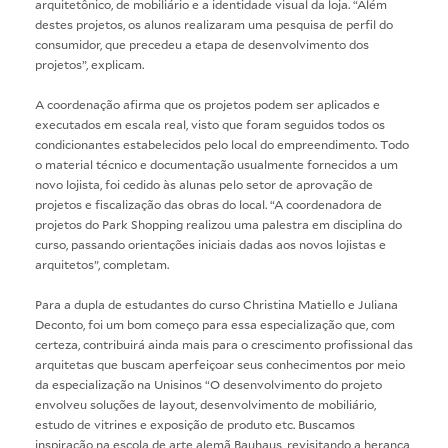
arquitetônico, de mobiliário e a identidade visual da loja. “Além
destes projetos, os alunos realizaram uma pesquisa de perfil do
consumidor, que precedeu a etapa de desenvolvimento dos
projetos”, explicam.
A coordenação afirma que os projetos podem ser aplicados e
executados em escala real, visto que foram seguidos todos os
condicionantes estabelecidos pelo local do empreendimento. Todo
o material técnico e documentação usualmente fornecidos a um
novo lojista, foi cedido às alunas pelo setor de aprovação de
projetos e fiscalização das obras do local. “A coordenadora de
projetos do Park Shopping realizou uma palestra em disciplina do
curso, passando orientações iniciais dadas aos novos lojistas e
arquitetos”, completam.
Para a dupla de estudantes do curso Christina Matiello e Juliana
Deconto, foi um bom começo para essa especialização que, com
certeza, contribuirá ainda mais para o crescimento profissional das
arquitetas que buscam aperfeiçoar seus conhecimentos por meio
da especialização na Unisinos “O desenvolvimento do projeto
envolveu soluções de layout, desenvolvimento de mobiliário,
estudo de vitrines e exposição de produto etc. Buscamos
inspiração na escola de arte alemã Bauhaus, revisitando a herança