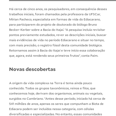
Há cerca de cinco anos, os pesquisadores, em consequência desses
trabalhos iniciais, foram chamados pela professora da UFSCar,
Mírian Pacheco, especialista em formas de vida do Ediacarano,
para participarem do projeto de doutorado do biólogo Bruno
Becker-Kerber sobre a Bacia do Itajaí. “A pesquisa incluía revisitar
pontos previamente estudados, rever as descrições iniciais, buscar
mais evidências de vida no período Ediacarano e situar no tempo,
com mais precisão, o registro fóssil desta comunidade biológica.
Retornamos assim à Bacia do Itajaí e teve início essa colaboração
que, agora, está rendendo seus primeiros frutos”, conta Paim.
Novas descobertas
A origem da vida complexa na Terra é tema ainda pouco
conhecido. Todos os grupos taxonômicos, reinos e filos, que
conhecemos hoje, derivam dos organismos, animais ou vegetais,
surgidos no Cambriano. “Antes desse período, iniciado há cerca de
541 milhões de anos, apenas os seres que compunham a Biota de
Ediacara podem ser incluídos nessa categoria, com células
diversificadas e especializadas. No entanto, essas comunidades