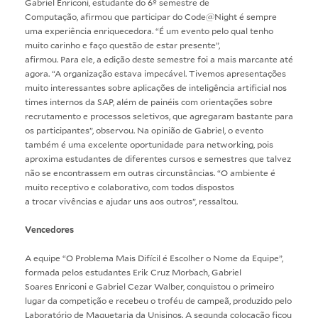
Gabriel Enriconi, estudante do 6º semestre de
Computação, afirmou que participar do Code@Night é sempre
uma experiência enriquecedora. “É um evento pelo qual tenho
muito carinho e faço questão de estar presente”,
afirmou. Para ele, a edição deste semestre foi a mais marcante até
agora. “A organização estava impecável. Tivemos apresentações
muito interessantes sobre aplicações de inteligência artificial nos
times internos da SAP, além de painéis com orientações sobre
recrutamento e processos seletivos, que agregaram bastante para
os participantes”, observou. Na opinião de Gabriel, o evento
também é uma excelente oportunidade para networking, pois
aproxima estudantes de diferentes cursos e semestres que talvez
não se encontrassem em outras circunstâncias. “O ambiente é
muito receptivo e colaborativo, com todos dispostos
a trocar vivências e ajudar uns aos outros”, ressaltou.
Vencedores
A equipe “O Problema Mais Difícil é Escolher o Nome da Equipe”,
formada pelos estudantes Erik Cruz Morbach, Gabriel
Soares Enriconi e Gabriel Cezar Walber, conquistou o primeiro
lugar da competição e recebeu o troféu de campeã, produzido pelo
Laboratório de Maquetaria da Unisinos. A segunda colocação ficou