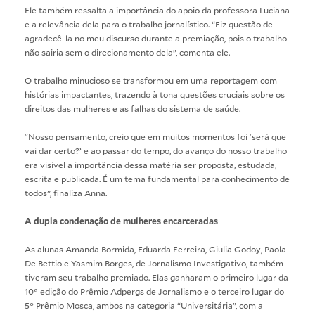
Ele também ressalta a importância do apoio da professora Luciana
e a relevância dela para o trabalho jornalístico. “Fiz questão de
agradecê-la no meu discurso durante a premiação, pois o trabalho
não sairia sem o direcionamento dela”, comenta ele.
O trabalho minucioso se transformou em uma reportagem com
histórias impactantes, trazendo à tona questões cruciais sobre os
direitos das mulheres e as falhas do sistema de saúde.
“Nosso pensamento, creio que em muitos momentos foi ‘será que
vai dar certo?’ e ao passar do tempo, do avanço do nosso trabalho
era visível a importância dessa matéria ser proposta, estudada,
escrita e publicada. É um tema fundamental para conhecimento de
todos”, finaliza Anna.
A dupla condenação de mulheres encarceradas
As alunas Amanda Bormida, Eduarda Ferreira, Giulia Godoy, Paola
De Bettio e Yasmim Borges, de Jornalismo Investigativo, também
tiveram seu trabalho premiado. Elas ganharam o primeiro lugar da
10ª edição do Prêmio Adpergs de Jornalismo
e o terceiro lugar do
5º Prêmio Mosca
, ambos na categoria “Universitária”, com a