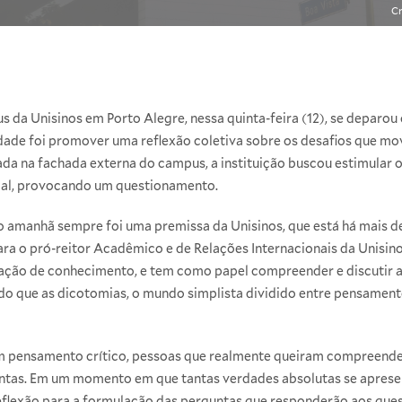
Cr
da Unisinos em Porto Alegre, nessa quinta-feira (12), se deparou
idade foi promover uma reflexão coletiva sobre os desafios que m
da na fachada externa do campus, a instituição buscou estimular 
cal, provocando um questionamento.
o amanhã sempre foi uma premissa da Unisinos, que está há mais de
ara o pró-reitor Acadêmico e de Relações Internacionais da Unisin
ação de conhecimento, e tem como papel compreender e discutir 
 que as dicotomias, o mundo simplista dividido entre pensamento
m pensamento crítico, pessoas que realmente queiram compreend
untas. Em um momento em que tantas verdades absolutas se aprese
a reflexão para a formulação das perguntas que responderão aos q