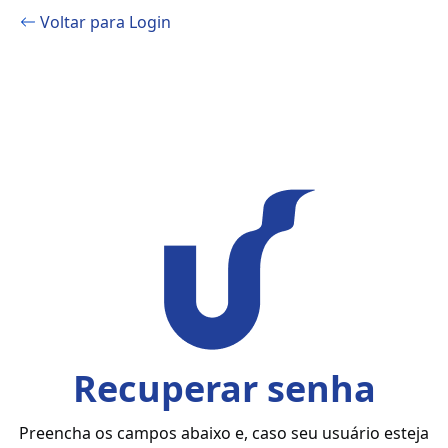
Voltar para Login
Recuperar senha
Preencha os campos abaixo e, caso seu usuário esteja