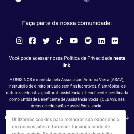
Faça parte da nossa comunidade:
Instagram
Facebook
Twitter
Tiktok
You
Spotify
LinkedIn
Flick
Tube
Você pode acessar nossa Política de Privacidade
neste
link
.
A UNISINOS é mantida pela Associação Antônio Vieira (ASAV),
instituição de direito privado sem fins lucrativos, filantrópica, de
natureza educativa, cultural, assistencial e beneficente, certificada
como Entidade Beneficente de Assistência Social (CEBAS), nas
áreas de educação e assistência social.
Leia mais
Utilizamos cookies para melhorar sua experiência
em nossos sites e fornecer funcionalidade de
redes sociais. Se desejar, você pode desabilitá-