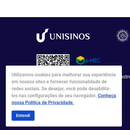
Utilizamos cookies para melhorar sua experiência
em nossos sites e fornecer funcionalidade de
redes sociais. Se desejar, você pode desabilitá-
los nas configurações de seu navegador.
Conheça
nossa Política de Privacidade.
Entendi