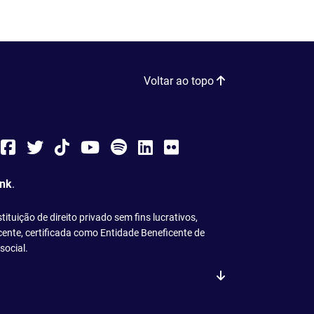
Voltar ao topo
nstagram
Facebook
Twitter
Tiktok
You
Spotify
LinkedIn
Flickr
Tube
ink
.
tuição de direito privado sem fins lucrativos,
ficente, certificada como Entidade Beneficente de
social.