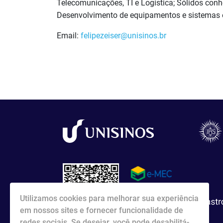
Telecomunicações, TI e Logística; Sólidos con
Desenvolvimento de equipamentos e sistemas
Email:
felipezeiser@unisinos.br
Utilizamos cookies para melhorar sua experiência
em nossos sites e fornecer funcionalidade de
redes sociais. Se desejar, você pode desabilitá-