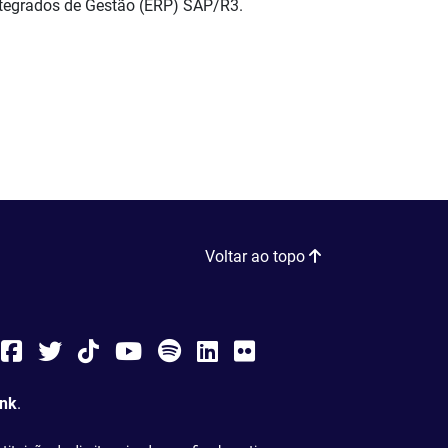
ntegrados de Gestão (ERP) SAP/R3.
Voltar ao topo
nstagram
Facebook
Twitter
Tiktok
You
Spotify
LinkedIn
Flickr
Tube
ink
.