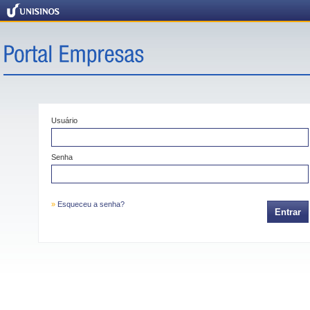
Usuário
Senha
»
Esqueceu a senha?
Entrar