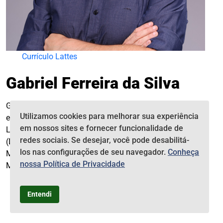
Currículo Lattes
Gabriel Ferreira da Silva
Gabriel Ferreira possui graduação, mestrado e doutorado
Utilizamos cookies para melhorar sua experiência
em Filosofia. Foi Visiting Scholar na Hong Kierkegaard
em nossos sites e fornecer funcionalidade de
Library (EUA) e no Søren Kierkegaard Forskining Centeret
redes sociais. Se desejar, você pode desabilitá-
(Dinamarca). Áreas de interesse: História da Filosofia
los nas configurações de seu navegador.
Conheça
Moderna e Contemporânea, Metafísica e Filosofia da
nossa Política de Privacidade
Medicina.
Entendi