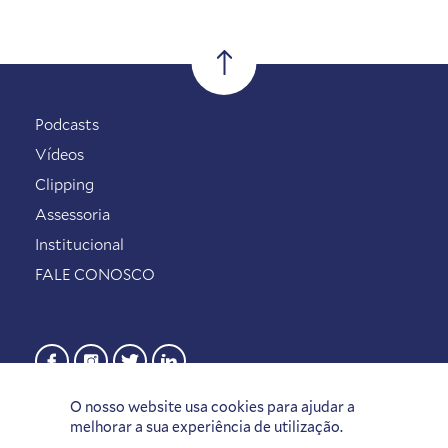
Podcasts
Vídeos
Clipping
Assessoria
Institucional
FALE CONOSCO
O nosso website usa cookies para ajudar a
melhorar a sua experiência de utilização.