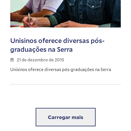
Unisinos oferece diversas pós-
graduações na Serra
21 de dezembro de 2015
Unisinos oferece diversas pós-graduações na Serra
Carregar mais