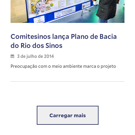
Comitesinos lança Plano de Bacia
do Rio dos Sinos
3 de julho de 2014
Preocupação com o meio ambiente marca o projeto
Carregar mais