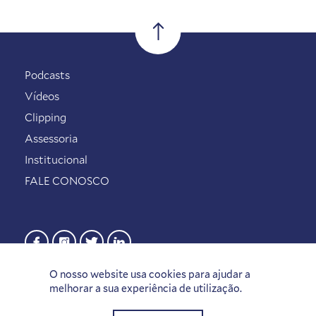
Podcasts
Vídeos
Clipping
Assessoria
Institucional
FALE CONOSCO
O nosso website usa cookies para ajudar a
melhorar a sua experiência de utilização.